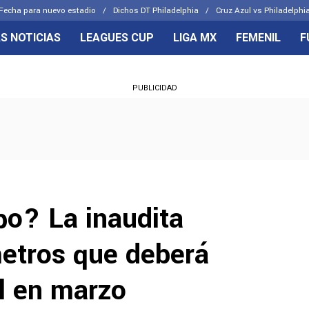
Fecha para nuevo estadio
Dichos DT Philadelphia
Cruz Azul vs Philadelphia
S NOTICIAS
LEAGUES CUP
LIGA MX
FEMENIL
F
OS FRENTES
CELESTES
PUBLICIDAD
emenil
Joel Huiqui
Básicas
Erik Lira
 Hidalgo
Charly Rodríguez
po? La inaudita
metros que deberá
ul en marzo