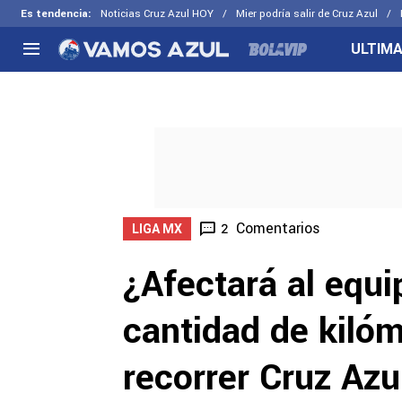
Es tendencia
:
Noticias Cruz Azul HOY
Mier podría salir de Cruz Azul
ULTIMA
NACIONAL
FUERA DE LA LIGA
LOS OTR
Liga MX
Concachampions
Futbol F
Apertura 2026
Leagues Cup
Fuerzas 
Más noticias
EX Cruz Azul
Cruz Azul
Selección Mexicana
Comentarios
2
LIGA MX
¿Afectará al equi
cantidad de kiló
recorrer Cruz Az