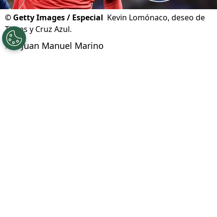
©
Getty Images / Especial
Kevin Lomónaco, deseo de
Tigres y Cruz Azul.
Por
Juan Manuel Marino
Síguenos en Google
Cruz Azul tiene entre sus principales
prioridades del
mercado de fichajes
de verano,
la incorporación de un defensa central. Con las
posibles bajas de Gonzalo Piovi o Willer Ditta,
La Máquina va en busca de un zaguero
. Y
cuando muchos cañones apuntaban a César
Montes,
en las últimas horas surgió con