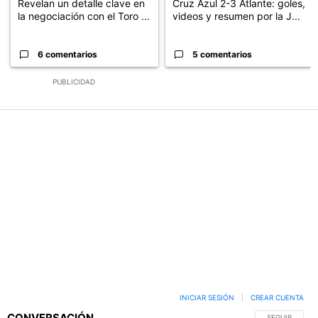
Revelan un detalle clave en
Cruz Azul 2-3 Atlante: goles,
la negociación con el Toro ...
videos y resumen por la J...
6 comentarios
5 comentarios
PUBLICIDAD
INICIAR SESIÓN
|
CREAR CUENTA
CONVERSACIÓN
SIGA ESTA C
SEGUIR