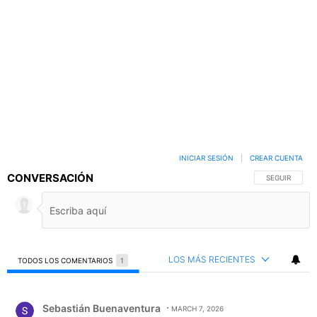
INICIAR SESIÓN
|
CREAR CUENTA
CONVERSACIÓN
SIGA ESTA C
SEGUIR
LOS MÁS RECIENTES
TODOS LOS COMENTARIOS
1
Todos los comentarios
Comentario de Sebastián Buenaventura.
Sebastián Buenaventura
MARCH 7, 2026