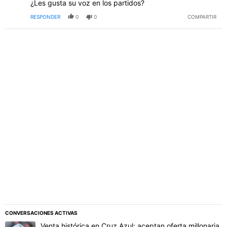
¿Les gusta su voz en los partidos?
RESPONDER
0
0
COMPARTIR
PUBLICIDAD
CONVERSACIONES ACTIVAS
Este listado muestra los artículos con más comentarios en los último
Un artículo de tendencia con el título "Venta histórica en Cruz Azul:
Venta histórica en Cruz Azul: aceptan oferta millonaria