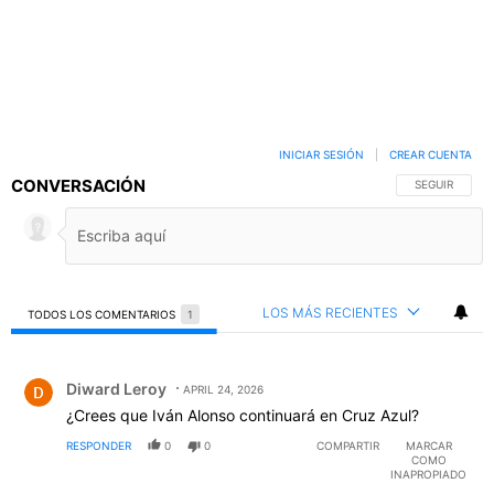
INICIAR SESIÓN
|
CREAR CUENTA
CONVERSACIÓN
SIGA ESTA C
SEGUIR
LOS MÁS RECIENTES
TODOS LOS COMENTARIOS
1
Todos los comentarios
Comentario de Diward Leroy.
Diward Leroy
APRIL 24, 2026
¿Crees que Iván Alonso continuará en Cruz Azul?
RESPONDER
0
0
COMPARTIR
MARCAR
COMO
INAPROPIADO