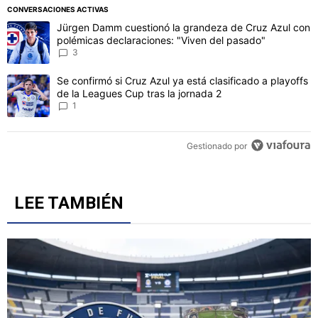
PUBLICIDAD
CONVERSACIONES ACTIVAS
Este listado muestra los artículos con más comentarios en los último
Un artículo de tendencia con el título "Jürgen Damm cuestionó la 
Jürgen Damm cuestionó la grandeza de Cruz Azul con
polémicas declaraciones: "Viven del pasado"
3
Un artículo de tendencia con el título "Se confirmó si Cruz Azul ya 
Se confirmó si Cruz Azul ya está clasificado a playoffs
de la Leagues Cup tras la jornada 2
1
Gestionado por
LEE TAMBIÉN