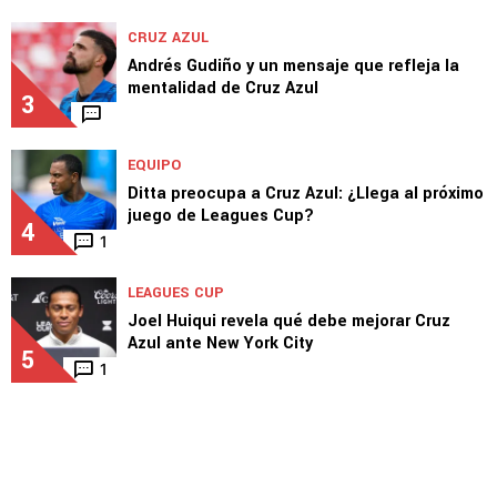
MERCADO
Cruz Azul acepta la millonaria oferta por
Lira… ¿qué falta para cerrar su salida?
2
1
CRUZ AZUL
Andrés Gudiño y un mensaje que refleja la
mentalidad de Cruz Azul
3
EQUIPO
Ditta preocupa a Cruz Azul: ¿Llega al próximo
juego de Leagues Cup?
4
1
LEAGUES CUP
Joel Huiqui revela qué debe mejorar Cruz
Azul ante New York City
5
1