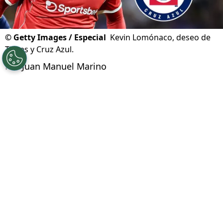
©
Getty Images / Especial
Kevin Lomónaco, deseo de
Tigres y Cruz Azul.
Por
Juan Manuel Marino
Síguenos en Google
Cruz Azul tiene entre sus principales
prioridades del
mercado de fichajes
de verano,
la incorporación de un defensa central. Con las
posibles bajas de Gonzalo Piovi o Willer Ditta,
La Máquina va en busca de un zaguero
. Y
cuando muchos cañones apuntaban a César