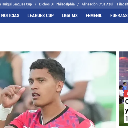
e Huiqui Leagues Cup
Dichos DT Philadelphia
Alineación Cruz Azul – Filadelf
 NOTICIAS
LEAGUES CUP
LIGA MX
FEMENIL
FUERZAS
FRENTES
CELESTES
il
Joel Huiqui
cas
Erik Lira
algo
Charly Rodríguez
C
y