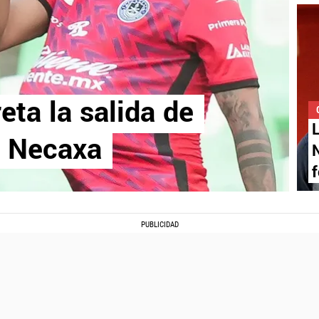
eta la salida de
L
l Necaxa
f