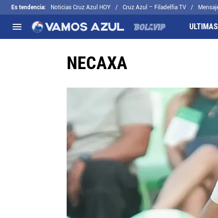
Es tendencia
:
Noticias Cruz Azul HOY
Cruz Azul – Filadelfia TV
Mensaj
ULTIMAS
NECAXA
NACIONAL
FUERA DE LA LIGA
LOS OTROS 
Liga MX
Concachampions
Futbol Femen
Apertura 2026
Leagues Cup
Fuerzas Bási
Más noticias
EX Cruz Azul
Cruz Azul Hid
Selección Mexicana