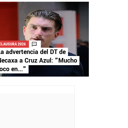
CLAUSURA 2026
a advertencia del DT de
Necaxa a Cruz Azul: "Mucho
oco en..."