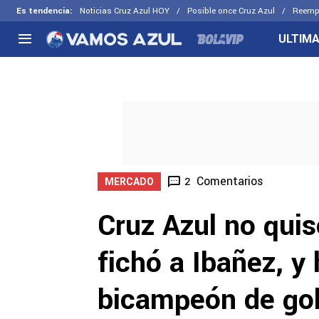
Es tendencia
:
Noticias Cruz Azul HOY
Posible once Cruz Azul
Reemp
ULTIMA
NACIONAL
FUERA DE LA LIGA
LOS OTR
Liga MX
Concachampions
Futbol F
Apertura 2026
Leagues Cup
Fuerzas 
Más noticias
EX Cruz Azul
Cruz Azul
Selección Mexicana
Comentarios
2
MERCADO
Cruz Azul no quiso
fichó a Ibañez, y
bicampeón de go