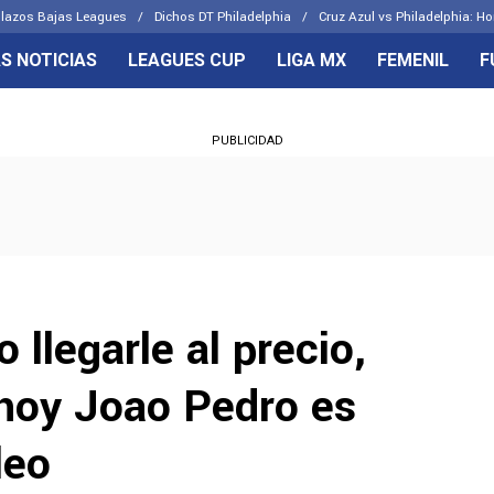
lazos Bajas Leagues
Dichos DT Philadelphia
Cruz Azul vs Philadelphia: Ho
S NOTICIAS
LEAGUES CUP
LIGA MX
FEMENIL
F
OS FRENTES
CELESTES
PUBLICIDAD
emenil
Joel Huiqui
Básicas
Erik Lira
 Hidalgo
Charly Rodríguez
 llegarle al precio,
 hoy Joao Pedro es
leo