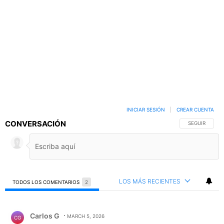
INICIAR SESIÓN
|
CREAR CUENTA
CONVERSACIÓN
SIGA ESTA C
SEGUIR
LOS MÁS RECIENTES
TODOS LOS COMENTARIOS
2
Todos los comentarios
Comentario de Carlos G.
Carlos G
MARCH 5, 2026
CG