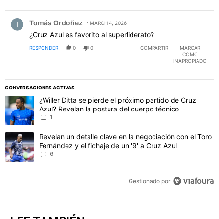
Comentario de Tomás Ordoñez.
Tomás Ordoñez
MARCH 4, 2026
¿Cruz Azul es favorito al superliderato?
RESPONDER
0
0
COMPARTIR
MARCAR
COMO
INAPROPIADO
CONVERSACIONES ACTIVAS
Este listado muestra los artículos con más comentarios en los último
Un artículo de tendencia con el título "¿Willer Ditta se pierde el 
¿Willer Ditta se pierde el próximo partido de Cruz
Azul? Revelan la postura del cuerpo técnico
1
Un artículo de tendencia con el título "Revelan un detalle clave en 
Revelan un detalle clave en la negociación con el Toro
Fernández y el fichaje de un '9' a Cruz Azul
6
Gestionado por