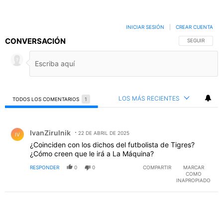
INICIAR SESIÓN
|
CREAR CUENTA
CONVERSACIÓN
SIGA ESTA C
SEGUIR
LOS MÁS RECIENTES
TODOS LOS COMENTARIOS
1
Todos los comentarios
Comentario de IvanZirulnik.
IvanZirulnik
22 DE ABRIL DE 2025
IV
¿Coinciden con los dichos del futbolista de Tigres?
¿Cómo creen que le irá a La Máquina?
RESPONDER
0
0
COMPARTIR
MARCAR
COMO
INAPROPIADO