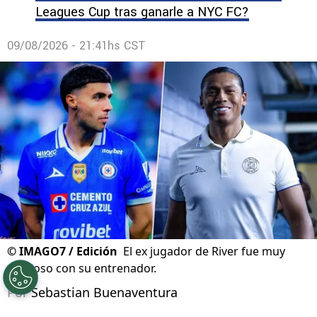
ante New York City tras un remate de zurda
magistral
¿Cruz Azul ya clasificó a los playoffs de la
Leagues Cup tras ganarle a NYC FC?
09/08/2026 - 21:41hs CST
©
IMAGO7 / Edición
El ex jugador de River fue muy