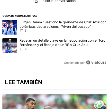
Inicie la conversación
PUBLICIDAD
CONVERSACIONES ACTIVAS
Este listado muestra los artículos con más comentarios en los último
Un artículo de tendencia con el título "Jürgen Damm cuestionó la 
Jürgen Damm cuestionó la grandeza de Cruz Azul con
polémicas declaraciones: "Viven del pasado"
5
Un artículo de tendencia con el título "Revelan un detalle clave en 
Revelan un detalle clave en la negociación con el Toro
Fernández y el fichaje de un '9' a Cruz Azul
6
Gestionado por
LEE TAMBIÉN