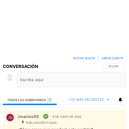
INICIAR SESIÓN
|
CREAR CUENTA
CONVERSACIÓN
SIGA ESTA C
SEGUIR
LOS MÁS RECIENTES
TODOS LOS COMENTARIOS
1
Todos los comentarios
Comentario de Jmarino95.
Jmarino95
M
9 DE JUNIO DE 2026
JM
PUBLICACIÓN FIJADA