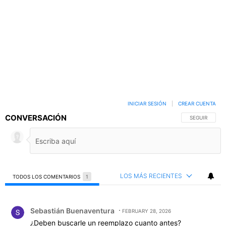
INICIAR SESIÓN
|
CREAR CUENTA
CONVERSACIÓN
SIGA ESTA C
SEGUIR
LOS MÁS RECIENTES
TODOS LOS COMENTARIOS
1
Todos los comentarios
Comentario de Sebastián Buenaventura.
Sebastián Buenaventura
FEBRUARY 28, 2026
¿Deben buscarle un reemplazo cuanto antes?