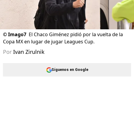
©
Imago7
El Chaco Giménez pidió por la vuelta de la
Copa MX en lugar de jugar Leagues Cup.
Por
Ivan Zirulnik
Síguenos en Google
La
Leagues Cup 2026
volvió a encender una
discusión que crece partido a partido
.
Mientras busca consolidarse como
espectáculo internacional entre la Liga MX y la
MLS,
cada vez son más las voces que