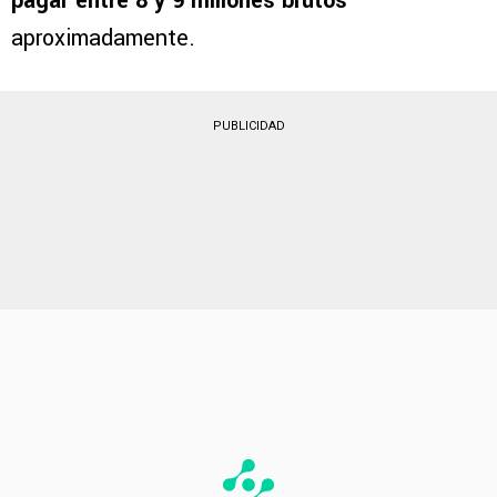
de impuestos
. En este contexto, Cruz Azul o
cualquier equipo del fútbol mexicano deberían
pagar entre 8 y 9 millones brutos
aproximadamente.
PUBLICIDAD