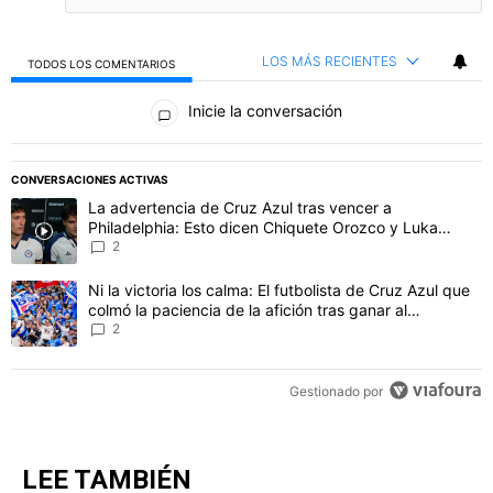
LOS MÁS RECIENTES
TODOS LOS COMENTARIOS
Todos los comentarios
Inicie la conversación
PUBLICIDAD
CONVERSACIONES ACTIVAS
Este listado muestra los artículos con más comentarios en los último
Un artículo de tendencia con el título "La advertencia de Cruz Azu
La advertencia de Cruz Azul tras vencer a
Philadelphia: Esto dicen Chiquete Orozco y Luka
Romero
2
Un artículo de tendencia con el título "Ni la victoria los calma: El 
Ni la victoria los calma: El futbolista de Cruz Azul que
colmó la paciencia de la afición tras ganar al
Philadelphia
2
Gestionado por