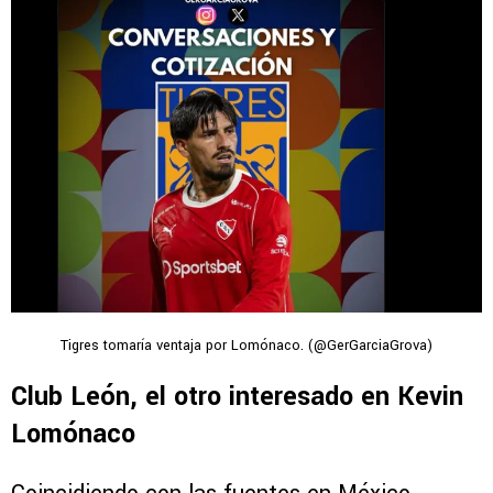
Tigres tomaría ventaja por Lomónaco. (@GerGarciaGrova)