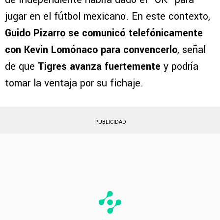
Según información del periodista Germán
García Grova, colaborador de Bolavip, el jugador
de Independiente habría dado el “OK” para
jugar en el fútbol mexicano. En este contexto,
Guido Pizarro se comunicó telefónicamente
con Kevin Lomónaco para convencerlo
, señal
de que
Tigres avanza fuertemente
y podría
tomar la ventaja por su fichaje.
PUBLICIDAD