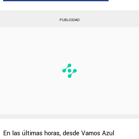
cuando muchos cañones apuntaban a César
Montes,
en las últimas horas surgió con
fuerza el nombre de
Kevin Lomónaco
.
PUBLICIDAD