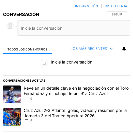
INICIAR SESIÓN
|
CREAR CUENTA
CONVERSACIÓN
SIGA ESTA C
SEGUIR
LOS MÁS RECIENTES
TODOS LOS COMENTARIOS
Todos los comentarios
Inicie la conversación
PUBLICIDAD
CONVERSACIONES ACTIVAS
Este listado muestra los artículos con más comentarios en los último
Un artículo de tendencia con el título "Revelan un detalle clave en 
Revelan un detalle clave en la negociación con el Toro
Fernández y el fichaje de un '9' a Cruz Azul
6