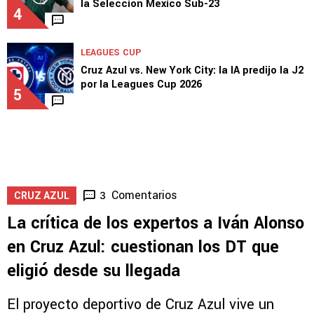
SELECCIÓN MEXICANA
Mateo Levy brilla con doblete en la Final de
la Selección México Sub-23
4
LEAGUES CUP
Cruz Azul vs. New York City: la IA predijo la J2
por la Leagues Cup 2026
5
Comentarios
3
CRUZ AZUL
La crítica de los expertos a Iván Alonso
en Cruz Azul: cuestionan los DT que