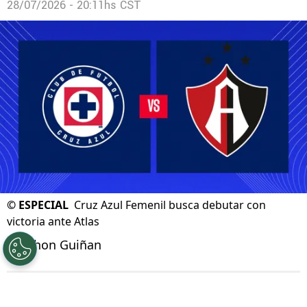
Cruz Azul Femenil despide a Karol Arcanjo y
son casi diez las bajas
28/07/2026 - 20:11hs CST
©
ESPECIAL
Cruz Azul Femenil busca debutar con
victoria ante Atlas
Por
Jhon Guiñan