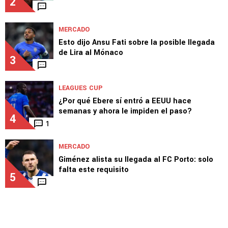
LEAGUES CUP
Plan contrarreloj para que Ebere pueda jugar
la otra ronda de Leagues Cup
2
MERCADO
Esto dijo Ansu Fati sobre la posible llegada
de Lira al Mónaco
3
LEAGUES CUP
¿Por qué Ebere sí entró a EEUU hace
semanas y ahora le impiden el paso?
4
1
MERCADO
Giménez alista su llegada al FC Porto: solo
falta este requisito
5