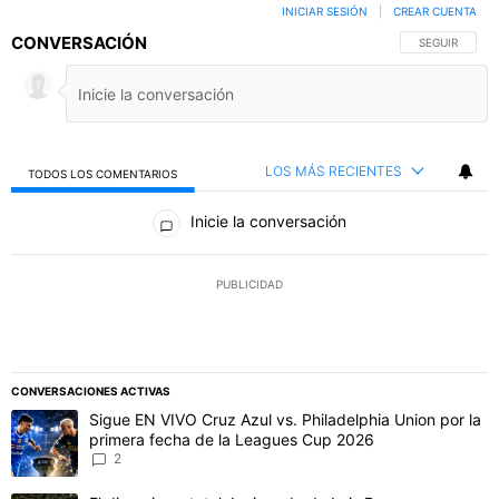
INICIAR SESIÓN
|
CREAR CUENTA
CONVERSACIÓN
SIGA ESTA C
SEGUIR
LOS MÁS RECIENTES
TODOS LOS COMENTARIOS
Todos los comentarios
Inicie la conversación
PUBLICIDAD
CONVERSACIONES ACTIVAS
Este listado muestra los artículos con más comentarios en los último
Un artículo de tendencia con el título "Sigue EN VIVO Cruz Azul vs
Sigue EN VIVO Cruz Azul vs. Philadelphia Union por la
primera fecha de la Leagues Cup 2026
2