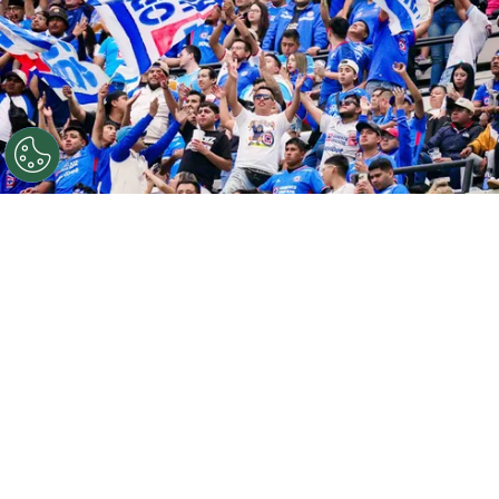
©
Imago 7
La afición de Cruz Azul no estuvo contenta
con el desempeño de los suyos pero se ensañó como
una figura en particular: piden que salga del once inicial.
Por
Diward Leroy
Síguenos en Google
La victoria por la mínima de Cruz Azul ante el