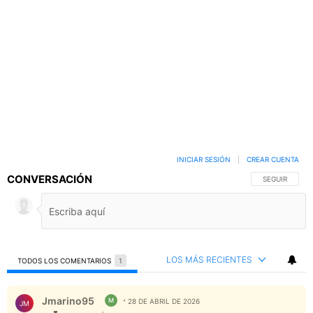
INICIAR SESIÓN
|
CREAR CUENTA
CONVERSACIÓN
SIGA ESTA C
SEGUIR
LOS MÁS RECIENTES
TODOS LOS COMENTARIOS
1
Todos los comentarios
Comentario de Jmarino95.
Jmarino95
M
28 DE ABRIL DE 2026
JM