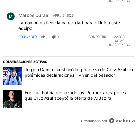
INAPROPIADO
Comentario de Marcos Duran.
Marcos Duran
APRIL 5, 2026
Larcamon no tiene la capacidad para dirigir a este
equipo
RESPONDER
1
0
COMPARTIR
MARCAR
COMO
INAPROPIADO
CONVERSACIONES ACTIVAS
Este listado muestra los artículos con más comentarios en los último
Un artículo de tendencia con el título "Jürgen Damm cuestionó la 
Jürgen Damm cuestionó la grandeza de Cruz Azul con
polémicas declaraciones: "Viven del pasado"
4
Un artículo de tendencia con el título "Erik Lira habría rechazado l
Erik Lira habría rechazado los 'Petrodólares' pese a
que Cruz Azul aceptó la oferta de Al Jazira
4
Gestionado por