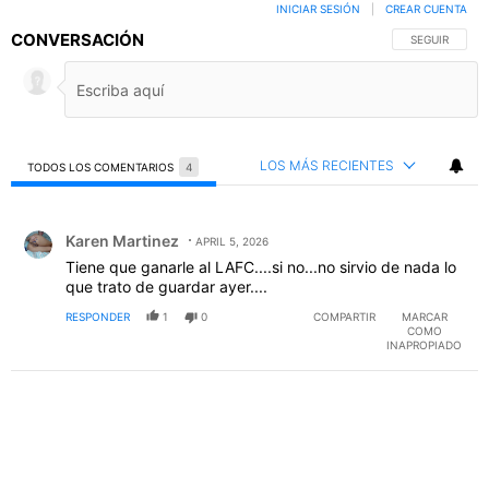
INICIAR SESIÓN
|
CREAR CUENTA
CONVERSACIÓN
SIGA ESTA C
SEGUIR
LOS MÁS RECIENTES
TODOS LOS COMENTARIOS
4
Todos los comentarios
Comentario de Karen Martinez.
Karen Martinez
APRIL 5, 2026
Tiene que ganarle al LAFC....si no...no sirvio de nada lo
que trato de guardar ayer....
RESPONDER
1
0
COMPARTIR
MARCAR
COMO
INAPROPIADO