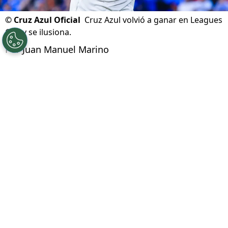
©
Cruz Azul Oficial
Cruz Azul volvió a ganar en Leagues
Cup y se ilusiona.
Por
Juan Manuel Marino
Síguenos en Google
Este domingo 9 de agosto,
Cruz Azul le ganó 2
a 1 a New York City FC
en la cancha del Red
Bull Arena, por la fecha 2 de la primera fase de
la
Leagues Cup
2026. Se trató de la segunda
victoria consecutiva del equipo celeste en dos
encuentros disputados.
¿Ya está clasificado?