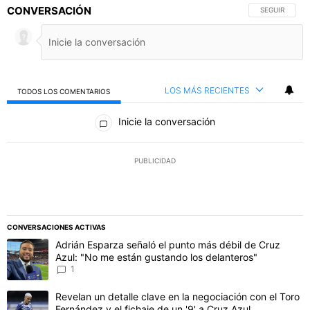
CONVERSACIÓN
SIGA ESTA C
SEGUIR
LOS MÁS RECIENTES
TODOS LOS COMENTARIOS
Todos los comentarios
Inicie la conversación
PUBLICIDAD
CONVERSACIONES ACTIVAS
Este listado muestra los artículos con más comentarios en los último
Un artículo de tendencia con el título "Adrián Esparza señaló el p
Adrián Esparza señaló el punto más débil de Cruz
Azul: "No me están gustando los delanteros"
1
Un artículo de tendencia con el título "Revelan un detalle clave en 
Revelan un detalle clave en la negociación con el Toro
Fernández y el fichaje de un '9' a Cruz Azul