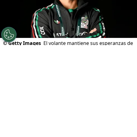
©
Getty Images
El volante mantiene sus esperanzas de
emigrar al Viejo Continente.
Por
Sebastian Buenaventura
Síguenos en Google
El
mercado de fichajes
sigue a paso firme
pese a que la temporada ya está en marcha y
en más de un frente al mismo tiempo. Uno de
los jugadores que está en boca de todos es