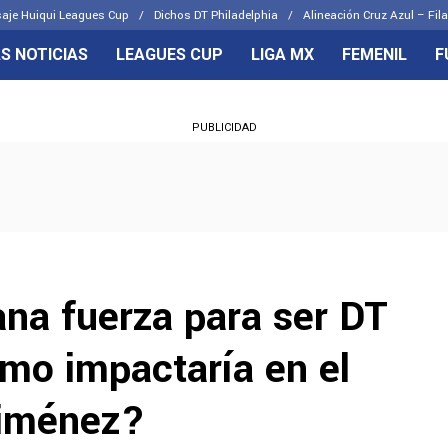
aje Huiqui Leagues Cup
Dichos DT Philadelphia
Alineación Cruz Azul – Fila
S NOTICIAS
LEAGUES CUP
LIGA MX
FEMENIL
F
OS FRENTES
CELESTES
PUBLICIDAD
emenil
Joel Huiqui
Básicas
Erik Lira
 Hidalgo
Charly Rodríguez
a fuerza para ser DT
ómo impactaría en el
Giménez?