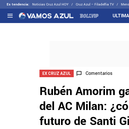
Es tendencia
:
Noticias Cruz Azul HOY
Cruz Azul – Filadelfia TV
Mens
ULTIMA
NACIONAL
FUERA DE LA LIGA
LOS OTR
Liga MX
Concachampions
Futbol F
Apertura 2026
Leagues Cup
Fuerzas 
Más noticias
EX Cruz Azul
Cruz Azul
Selección Mexicana
Comentarios
EX CRUZ AZUL
Rubén Amorim gan
del AC Milan: ¿c
futuro de Santi 