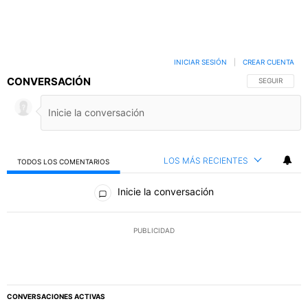
INICIAR SESIÓN
|
CREAR CUENTA
CONVERSACIÓN
SIGA ESTA C
SEGUIR
LOS MÁS RECIENTES
TODOS LOS COMENTARIOS
Todos los comentarios
Inicie la conversación
PUBLICIDAD
CONVERSACIONES ACTIVAS
Este listado muestra los artículos con más comentarios en los último