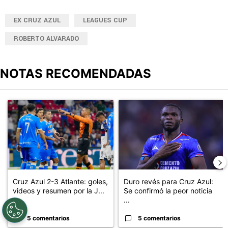
EX CRUZ AZUL
LEAGUES CUP
ROBERTO ALVARADO
NOTAS RECOMENDADAS
Este listado muestra los artículos con más comentarios en los últimos
Un artículo de tendencia con el título "Cruz Azul 2-3 Atlante: go
Un artículo de tendencia con el t
Cruz Azul 2-3 Atlante: goles,
Duro revés para Cruz Azul:
videos y resumen por la J...
Se confirmó la peor noticia
...
5 comentarios
5 comentarios