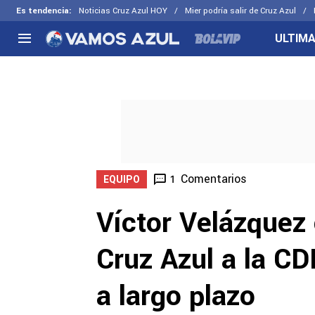
Es tendencia
:
Noticias Cruz Azul HOY
Mier podría salir de Cruz Azul
ULTIMA
NACIONAL
FUERA DE LA LIGA
LOS OTR
Liga MX
Concachampions
Futbol F
Apertura 2026
Leagues Cup
Fuerzas 
Más noticias
EX Cruz Azul
Cruz Azul
Selección Mexicana
Comentarios
1
EQUIPO
Víctor Velázquez 
Cruz Azul a la C
a largo plazo