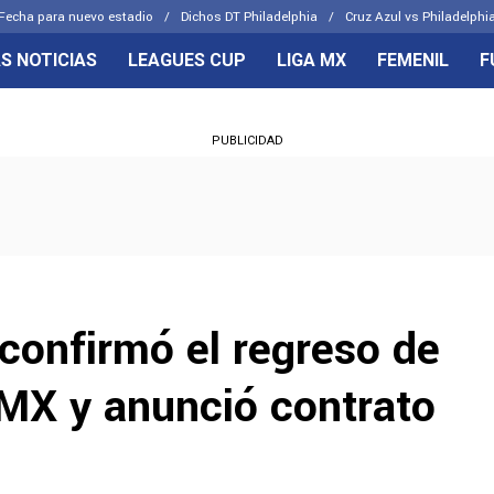
Fecha para nuevo estadio
Dichos DT Philadelphia
Cruz Azul vs Philadelphia
S NOTICIAS
LEAGUES CUP
LIGA MX
FEMENIL
F
OS FRENTES
CELESTES
PUBLICIDAD
emenil
Joel Huiqui
Básicas
Erik Lira
 Hidalgo
Charly Rodríguez
confirmó el regreso de
DMX y anunció contrato