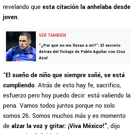
revelando que
esta citación la anhelaba desde
joven
.
VER TAMBIÉN
“¿Por qué no me llevas a mí?”: El secreto
detrás del fichaje de Pablo Aguilar con Cruz
Azul
“
El sueño de niño que siempre soñé, se está
cumpliendo
. Atrás de esto hay fe, sacrifico,
esfuerzo pero hoy puedo decir: está valiendo la
pena. Vamos todos juntos porque no solo
somos 26. Somos muchos más y es momento
de
alzar la voz y gritar: ¡Viva México!”
, dijo