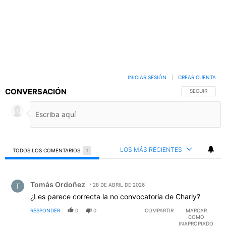
INICIAR SESIÓN
|
CREAR CUENTA
CONVERSACIÓN
SIGA ESTA C
SEGUIR
LOS MÁS RECIENTES
TODOS LOS COMENTARIOS
1
Todos los comentarios
Comentario de Tomás Ordoñez.
Tomás Ordoñez
28 DE ABRIL DE 2026
¿Les parece correcta la no convocatoria de Charly?
RESPONDER
0
0
COMPARTIR
MARCAR
COMO
INAPROPIADO