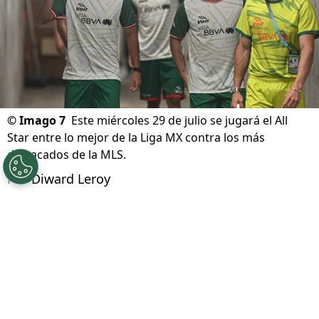
©
Imago 7
Este miércoles 29 de julio se jugará el All
Star entre lo mejor de la Liga MX contra los más
destacados de la MLS.
Por
Diward Leroy
Síguenos en Google
A un día de jugarse el All Star entre la Liga
MX y la MLS se llevó a cabo el Skill Challenge
,