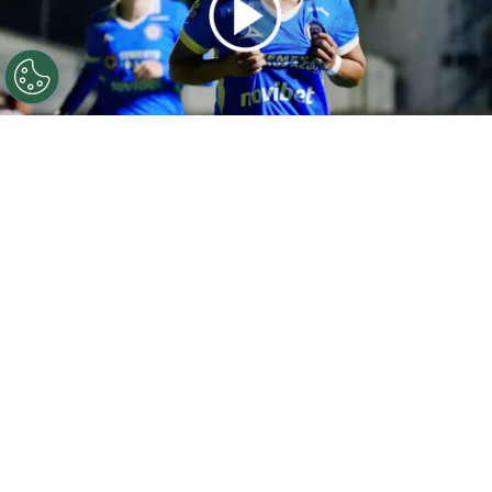
©
IMAGO7 / Edición
Inicio con el pie derecho para las
cementeras.
Por
Sebastian Buenaventura
Síguenos en Google
Cruz Azul Femenil
arrancó con el pie derecho
en el certamen al
firmar una gran remontada
de 3-1
frente a Atlas. El duelo disputado en la