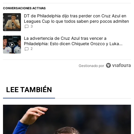
CONVERSACIONES ACTIVAS
Este listado muestra los artículos con más comentarios en los último
Un artículo de tendencia con el título "DT de Philadelphia dijo t
DT de Philadelphia dijo tras perder con Cruz Azul en
Leagues Cup lo que todos saben pero pocos admiten
3
Un artículo de tendencia con el título "La advertencia de Cruz Azu
La advertencia de Cruz Azul tras vencer a
Philadelphia: Esto dicen Chiquete Orozco y Luka
Romero
2
Gestionado por
LEE TAMBIÉN