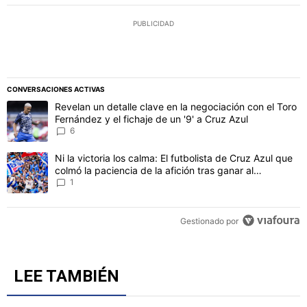
PUBLICIDAD
CONVERSACIONES ACTIVAS
Este listado muestra los artículos con más comentarios en los último
Un artículo de tendencia con el título "Revelan un detalle clave en 
Revelan un detalle clave en la negociación con el Toro
Fernández y el fichaje de un '9' a Cruz Azul
6
Un artículo de tendencia con el título "Ni la victoria los calma: El 
Ni la victoria los calma: El futbolista de Cruz Azul que
colmó la paciencia de la afición tras ganar al
Philadelphia
1
Gestionado por
LEE TAMBIÉN