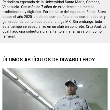
Periodista egresado de la Universidad Santa María, Caracas,
Venezuela. Con más de 7 años de experiencia en medios
tradicionales y digitales. Forma parte del equipo de Futbol Sites
desde el año 2020, en donde cumple funciones como redactor y
QUIENES SOMOS
|
STAFF
|
CONTACTO
generador de contenidos sobre la Liga MX. Sin embargo, todo
este tiempo se especializó en un club en concreto: Cruz Azul, del
Este portal es una sección especial del portal Bolavip.com
cual hago una cobertura diaria, tanto en la rama varonil como
con información destinada a los fans del Club.
femenil.
Esta sección no tiene relación alguna con el Club. Para visitar
el sitio oficial
haz click aquí
ÚLTIMOS ARTÍCULOS DE DIWARD LEROY
Términos y Condiciones
Políticas de Privacidad
Política Editorial
Ad Choices
Vamos Azul, al igual que Futbol Sites, es una
compañía perteneciente a Better Collective. Todos
los derechos reservados.