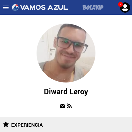
?
Es tendencia
:
Noticias Cruz Azul HOY
Cruz Azul – Filadelfia TV
ULTIMAS NOTICIAS
LEAGUES CUP
LIGA MX
FEMENIL
FUERZAS BÁSICAS
Diward Leroy
MERCADO DE FICHAJES
OPINIÓN
EXPERIENCIA