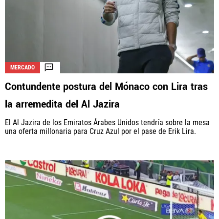
La aceptación de una de las ofertas presentadas en esta página
puede dar lugar a un pago a
Vamos Azul
. Este pago puede influir en
cómo y dónde aparecen los operadores de juego en la página y en el
MERCADO
orden en que aparecen, pero no influye en nuestras evaluaciones.
Contundente postura del Mónaco con Lira tras
la arremedita del Al Jazira
El Al Jazira de los Emiratos Árabes Unidos tendría sobre la mesa
una oferta millonaria para Cruz Azul por el pase de Erik Lira.