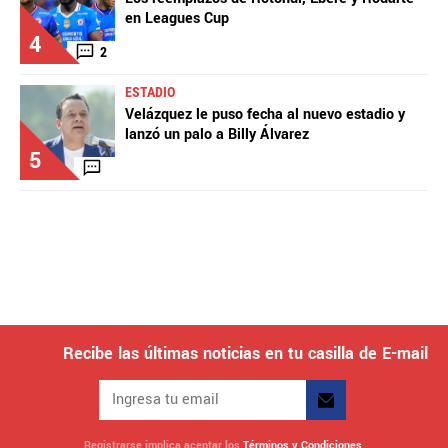
en Leagues Cup
4
2
ESTADIO
Velázquez le puso fecha al nuevo estadio y
lanzó un palo a Billy Álvarez
5
Recibe las últimas noticias en tu casilla de E-mail
Registrarse implica aceptar los
Términos y Condiciones