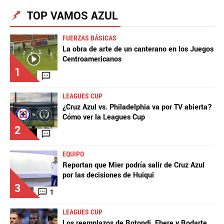
TOP VAMOS AZUL
FUERZAS BÁSICAS
La aceptación de una de las ofertas presentadas en esta página
La obra de arte de un canterano en los Juegos
puede dar lugar a un pago a
Vamos Azul
. Este pago puede influir en
Centroamericanos
cómo y dónde aparecen los operadores de juego en la página y en el
1
orden en que aparecen, pero no influye en nuestras evaluaciones.
LEAGUES CUP
¿Cruz Azul vs. Philadelphia va por TV abierta?
Cómo ver la Leagues Cup
2
EQUIPO
Reportan que Mier podría salir de Cruz Azul
por las decisiones de Huiqui
3
1
LEAGUES CUP
Los reemplazos de Rotondi, Ebere y Rodarte