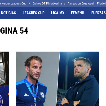
e Huiqui Leagues Cup
Dichos DT Philadelphia
Alineación Cruz Azul – Filadelf
 NOTICIAS
LEAGUES CUP
LIGA MX
FEMENIL
FUERZAS
GINA 54
FRENTES
CELESTES
il
Joel Huiqui
cas
Erik Lira
algo
Charly Rodríguez