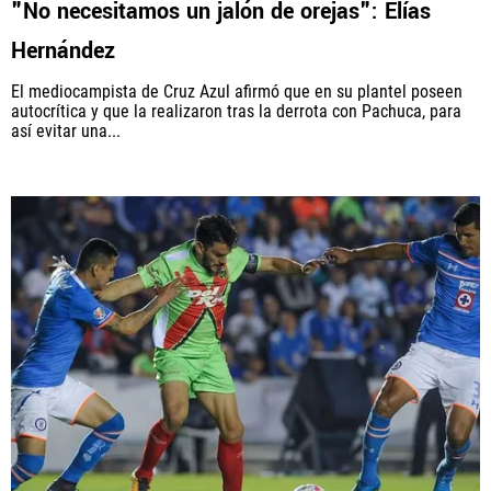
"No necesitamos un jalón de orejas": Elías
Hernández
El mediocampista de Cruz Azul afirmó que en su plantel poseen
QUIENES SOMOS
|
STAFF
|
CONTACTO
autocrítica y que la realizaron tras la derrota con Pachuca, para
así evitar una...
Este portal es una sección especial del portal Bolavip.com
con información destinada a los fans del Club.
Esta sección no tiene relación alguna con el Club. Para visitar
el sitio oficial
haz click aquí
Términos y Condiciones
Políticas de Privacidad
Política Editorial
Ad Choices
Vamos Azul, al igual que Futbol Sites, es una
compañía perteneciente a Better Collective. Todos
los derechos reservados.