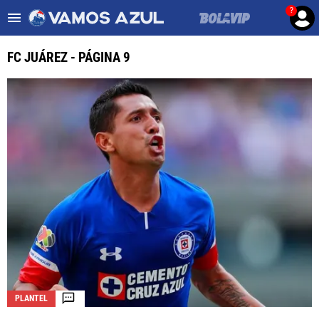
?
Es tendencia
:
Noticias Cruz Azul HOY
Cruz Azul – Filadelfia TV
FC JUÁREZ - PÁGINA 9
ULTIMAS NOTICIAS
LEAGUES CUP
LIGA MX
FEMENIL
FUERZAS BÁSICAS
MERCADO DE FICHAJES
OPINIÓN
PLANTEL