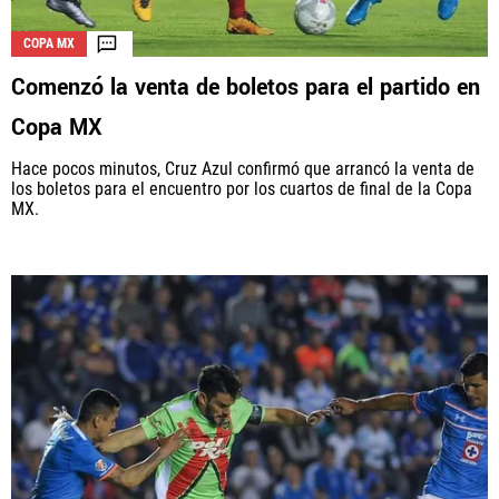
COPA MX
Comenzó la venta de boletos para el partido en
La aceptación de una de las ofertas presentadas en esta página
puede dar lugar a un pago a
Vamos Azul
. Este pago puede influir en
Copa MX
cómo y dónde aparecen los operadores de juego en la página y en el
orden en que aparecen, pero no influye en nuestras evaluaciones.
Hace pocos minutos, Cruz Azul confirmó que arrancó la venta de
los boletos para el encuentro por los cuartos de final de la Copa
MX.