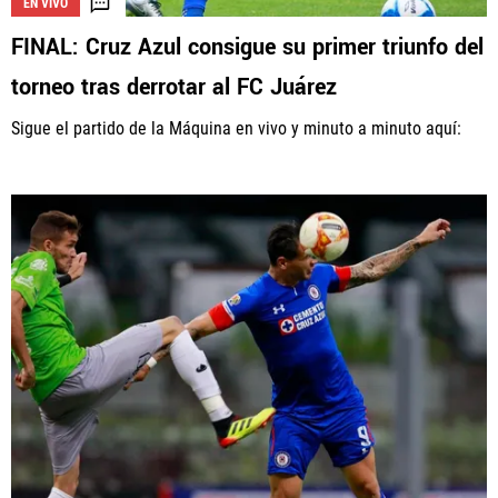
EN VIVO
FINAL: Cruz Azul consigue su primer triunfo del
torneo tras derrotar al FC Juárez
La aceptación de una de las ofertas presentadas en esta página
puede dar lugar a un pago a
Vamos Azul
. Este pago puede influir en
Sigue el partido de la Máquina en vivo y minuto a minuto aquí:
cómo y dónde aparecen los operadores de juego en la página y en el
orden en que aparecen, pero no influye en nuestras evaluaciones.