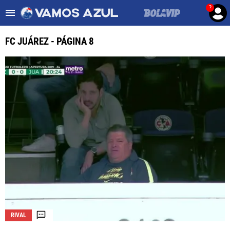
?
Es tendencia
:
Noticias Cruz Azul HOY
Cruz Azul – Filadelfia TV
FC JUÁREZ - PÁGINA 8
ULTIMAS NOTICIAS
LEAGUES CUP
LIGA MX
FEMENIL
FUERZAS BÁSICAS
MERCADO DE FICHAJES
OPINIÓN
RIVAL