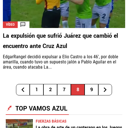
VÍDEO
La expulsión que sufrió Juárez que cambió el
encuentro ante Cruz Azul
EdgarRangel decidió expulsar a Elio Castro a los 46', por doble
amarilla, cuando tuvo un supuesto jalón a Pablo Aguilar en el
área, cuando atacaba La...
1
2
7
8
9
TOP VAMOS AZUL
FUERZAS BÁSICAS
La obra de arte de un canterano en los Juegos