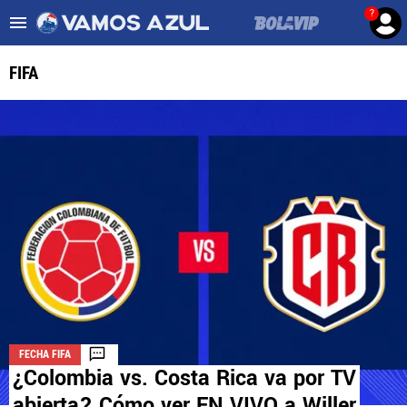
?
Es tendencia
:
Noticias Cruz Azul HOY
Cruz Azul – Filadelfia TV
FIFA
ULTIMAS NOTICIAS
LEAGUES CUP
LIGA MX
FEMENIL
FUERZAS BÁSICAS
MERCADO DE FICHAJES
FECHA FIFA
OPINIÓN
¿Colombia vs. Costa Rica va por TV
abierta? Cómo ver EN VIVO a Willer