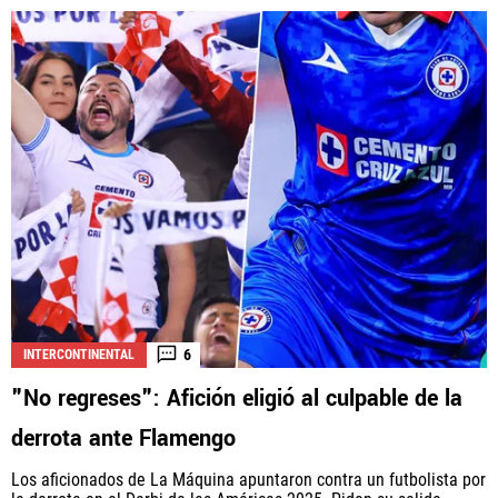
6
INTERCONTINENTAL
"No regreses": Afición eligió al culpable de la
derrota ante Flamengo
Los aficionados de La Máquina apuntaron contra un futbolista por