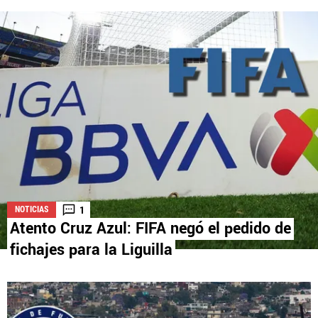
La aceptación de una de las ofertas presentadas en esta página
puede dar lugar a un pago a
Vamos Azul
. Este pago puede influir en
cómo y dónde aparecen los operadores de juego en la página y en el
orden en que aparecen, pero no influye en nuestras evaluaciones.
1
NOTICIAS
Atento Cruz Azul: FIFA negó el pedido de
fichajes para la Liguilla