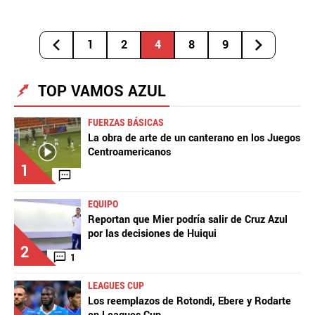
1
2
4
8
9
TOP VAMOS AZUL
FUERZAS BÁSICAS
La obra de arte de un canterano en los Juegos
Centroamericanos
1
EQUIPO
Reportan que Mier podría salir de Cruz Azul
por las decisiones de Huiqui
2
1
LEAGUES CUP
Los reemplazos de Rotondi, Ebere y Rodarte