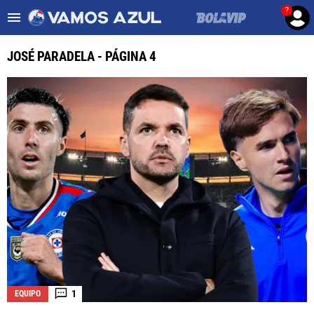
?
Es tendencia
:
Noticias Cruz Azul HOY
Cruz Azul – Filadelfia TV
JOSÉ PARADELA - PÁGINA 4
ULTIMAS NOTICIAS
LEAGUES CUP
LIGA MX
FEMENIL
FUERZAS BÁSICAS
MERCADO DE FICHAJES
OPINIÓN
1
EQUIPO