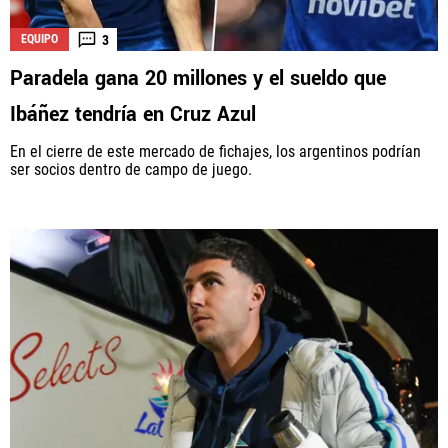
3
EQUIPO
Paradela gana 20 millones y el sueldo que
La aceptación de una de las ofertas presentadas en esta página
puede dar lugar a un pago a
Vamos Azul
. Este pago puede influir en
Ibáñez tendría en Cruz Azul
cómo y dónde aparecen los operadores de juego en la página y en el
orden en que aparecen, pero no influye en nuestras evaluaciones.
En el cierre de este mercado de fichajes, los argentinos podrían
ser socios dentro de campo de juego.