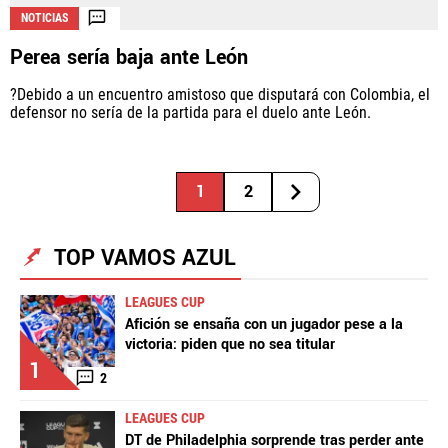
NOTICIAS
Perea sería baja ante León
?Debido a un encuentro amistoso que disputará con Colombia, el
defensor no sería de la partida para el duelo ante León.
1
2
TOP VAMOS AZUL
LEAGUES CUP
Afición se ensaña con un jugador pese a la
victoria: piden que no sea titular
1
2
LEAGUES CUP
DT de Philadelphia sorprende tras perder ante