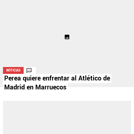
La aceptación de una de las ofertas presentadas en esta página
puede dar lugar a un pago a
Vamos Azul
. Este pago puede influir en
cómo y dónde aparecen los operadores de juego en la página y en el
orden en que aparecen, pero no influye en nuestras evaluaciones.
NOTICIAS
Perea quiere enfrentar al Atlético de
Madrid en Marruecos