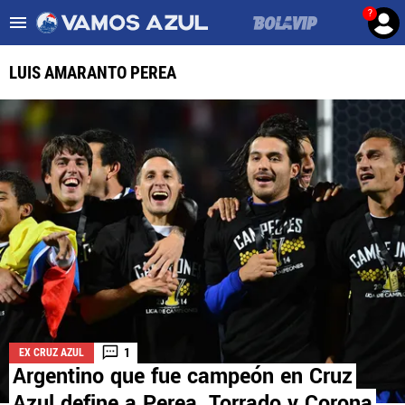
?
Es tendencia
:
Noticias Cruz Azul HOY
Cruz Azul – Filadelfia TV
LUIS AMARANTO PEREA
ULTIMAS NOTICIAS
LEAGUES CUP
LIGA MX
FEMENIL
FUERZAS BÁSICAS
MERCADO DE FICHAJES
1
EX CRUZ AZUL
OPINIÓN
Argentino que fue campeón en Cruz
Azul define a Perea, Torrado y Corona