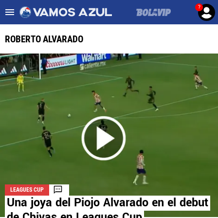
?
Es tendencia
:
Noticias Cruz Azul HOY
Mier podría salir de Cruz Az
ROBERTO ALVARADO
ULTIMAS NOTICIAS
LEAGUES CUP
LIGA MX
FEMENIL
FUERZAS BÁSICAS
MERCADO DE FICHAJES
LEAGUES CUP
OPINIÓN
Una joya del Piojo Alvarado en el debut
de Chivas en Leagues Cup