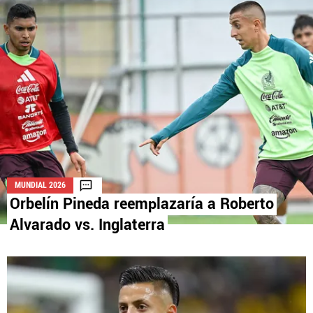
La aceptación de una de las ofertas presentadas en esta página
puede dar lugar a un pago a
Vamos Azul
. Este pago puede influir en
cómo y dónde aparecen los operadores de juego en la página y en el
orden en que aparecen, pero no influye en nuestras evaluaciones.
MUNDIAL 2026
Orbelín Pineda reemplazaría a Roberto
Alvarado vs. Inglaterra