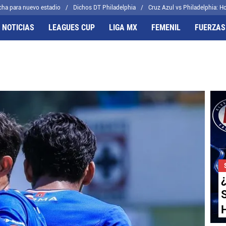
cha para nuevo estadio
Dichos DT Philadelphia
Cruz Azul vs Philadelphia: Ho
 NOTICIAS
LEAGUES CUP
LIGA MX
FEMENIL
FUERZAS
FRENTES
CELESTES
il
Joel Huiqui
cas
Erik Lira
algo
Charly Rodríguez
¿
S
H