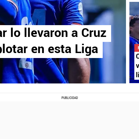
r lo llevaron a Cruz
lotar en esta Liga
C
v
l