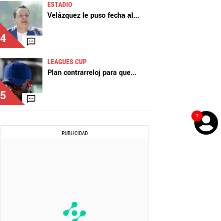
ESTADIO
Velázquez le puso fecha al
...
4
LEAGUES CUP
Plan contrarreloj para que
...
5
?