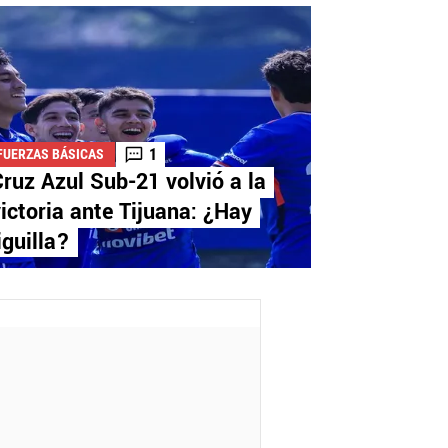
1
FUERZAS BÁSICAS
ruz Azul Sub-21 volvió a la
ictoria ante Tijuana: ¿Hay
iguilla?