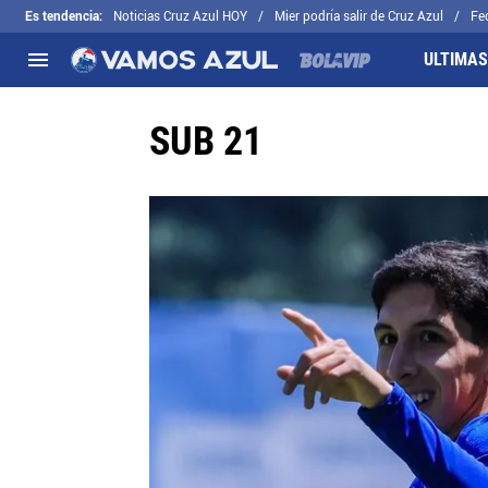
Es tendencia
:
Noticias Cruz Azul HOY
Mier podría salir de Cruz Azul
Fe
ULTIMAS
SUB 21
NACIONAL
FUERA DE LA LIGA
LOS OTROS 
Liga MX
Concachampions
Futbol Femen
Apertura 2026
Leagues Cup
Fuerzas Bási
Más noticias
EX Cruz Azul
Cruz Azul Hid
Selección Mexicana