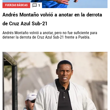
1
FUERZAS BÁSICAS
Andrés Montaño volvió a anotar en la derrota
La aceptación de una de las ofertas presentadas en esta página
de Cruz Azul Sub-21
puede dar lugar a un pago a
Vamos Azul
. Este pago puede influir en
cómo y dónde aparecen los operadores de juego en la página y en el
Andrés Montaño volvió a anotar, pero no fue suficiente para
orden en que aparecen, pero no influye en nuestras evaluaciones.
detener la derrota de Cruz Azul Sub-21 frente a Puebla.