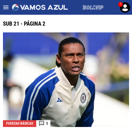
?
Es tendencia
:
Noticias Cruz Azul HOY
Cruz Azul – Filadelfia TV
SUB 21 - PÁGINA 2
ULTIMAS NOTICIAS
LEAGUES CUP
LIGA MX
FEMENIL
FUERZAS BÁSICAS
MERCADO DE FICHAJES
OPINIÓN
1
FUERZAS BÁSICAS