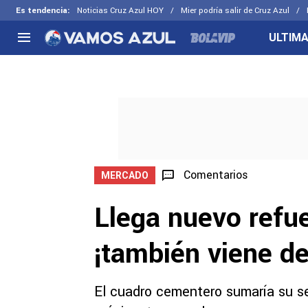
Es tendencia
:
Noticias Cruz Azul HOY
Mier podría salir de Cruz Azul
ULTIMA
NACIONAL
FUERA DE LA LIGA
LOS OTR
Liga MX
Concachampions
Futbol F
Apertura 2026
Leagues Cup
Fuerzas 
Más noticias
EX Cruz Azul
Cruz Azul
Selección Mexicana
Comentarios
MERCADO
Llega nuevo refue
¡también viene d
El cuadro cementero sumaría su se