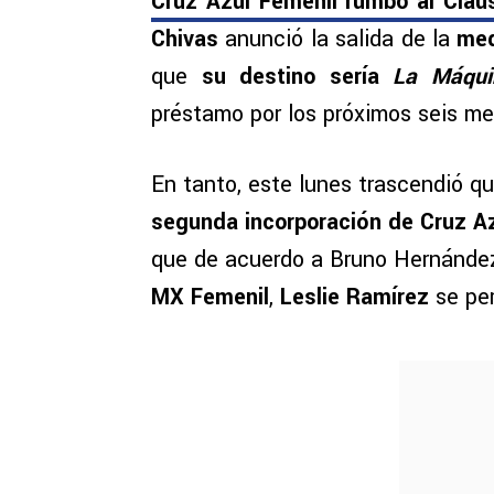
Cruz Azul Femenil
rumbo al
Clau
Chivas
anunció la salida de la
med
que
su destino sería
La Máqui
préstamo por los próximos seis me
En tanto, este lunes trascendió q
segunda incorporación de Cruz Az
que de acuerdo a Bruno Hernández,
MX Femenil
,
Leslie Ramírez
se per