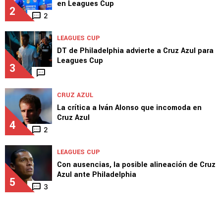
LEAGUES CUP
Los reemplazos de Rotondi, Ebere y Rodarte
en Leagues Cup
2
2
LEAGUES CUP
DT de Philadelphia advierte a Cruz Azul para
Leagues Cup
3
CRUZ AZUL
La crítica a Iván Alonso que incomoda en
Cruz Azul
4
2
LEAGUES CUP
Con ausencias, la posible alineación de Cruz
Azul ante Philadelphia