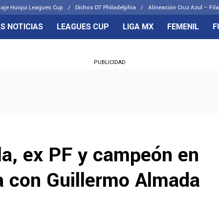
aje Huiqui Leagues Cup
Dichos DT Philadelphia
Alineación Cruz Azul – Fila
S NOTICIAS
LEAGUES CUP
LIGA MX
FEMENIL
F
OS FRENTES
CELESTES
PUBLICIDAD
emenil
Joel Huiqui
Básicas
Erik Lira
 Hidalgo
Charly Rodríguez
a, ex PF y campeón en
ía con Guillermo Almada