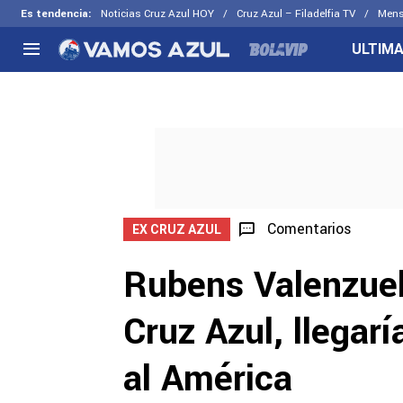
Es tendencia
:
Noticias Cruz Azul HOY
Cruz Azul – Filadelfia TV
Mens
ULTIMA
NACIONAL
FUERA DE LA LIGA
LOS OTR
Liga MX
Concachampions
Futbol F
Apertura 2026
Leagues Cup
Fuerzas 
Más noticias
EX Cruz Azul
Cruz Azul
Selección Mexicana
Comentarios
EX CRUZ AZUL
Rubens Valenzuel
Cruz Azul, llegar
al América