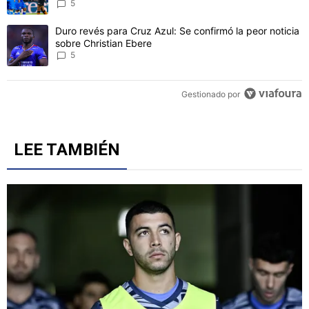
CONVERSACIONES ACTIVAS
Este listado muestra los artículos con más comentarios en los último
Un artículo de tendencia con el título "Cruz Azul 2-3 Atlante: gol
Cruz Azul 2-3 Atlante: goles, videos y resumen por la
Jornada 3 del Torneo Apertura 2026
5
Un artículo de tendencia con el título "Duro revés para Cruz Azul: 
Duro revés para Cruz Azul: Se confirmó la peor noticia
sobre Christian Ebere
5
Gestionado por
LEE TAMBIÉN