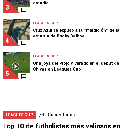
2
NOTICIAS
Cruz Azul HOY: Piovi, Mier, Velázquez y nuevo
estadio
3
LEAGUES CUP
Cruz Azul se expuso a la "maldición" de la
estatua de Rocky Balboa
4
LEAGUES CUP
Una joya del Piojo Alvarado en el debut de
Chivas en Leagues Cup
5