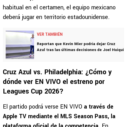
será ante Philadelphia Union
el jueves 6 de
agosto a las 18:00 horas (tiempo del Centro
de México)
, en el
Subaru Park
. Como es
habitual en el certamen, el equipo mexicano
deberá jugar en territorio estadounidense.
VER TAMBIÉN
Reportan que Kevin Mier podría dejar Cruz
Azul tras las últimas decisiones de Joel Huiqui
Cruz Azul vs. Philadelphia: ¿Cómo y
dónde ver EN VIVO el estreno por
Leagues Cup 2026?