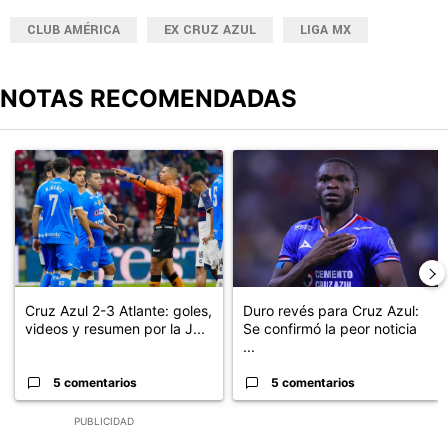
CLUB AMÉRICA
EX CRUZ AZUL
LIGA MX
NOTAS RECOMENDADAS
Este listado muestra los artículos con más comentarios en los últimos
Un artículo de tendencia con el título "Cruz Azul 2-3 Atlante: go
Un artículo de tendencia con el t
Cruz Azul 2-3 Atlante: goles,
Duro revés para Cruz Azul:
videos y resumen por la J...
Se confirmó la peor noticia
...
5 comentarios
5 comentarios
PUBLICIDAD