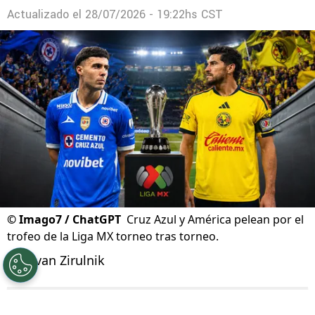
Actualizado el
28/07/2026 - 19:22hs CST
©
Imago7 / ChatGPT
Cruz Azul y América pelean por el
trofeo de la Liga MX torneo tras torneo.
Por
Ivan Zirulnik
Síguenos en Google