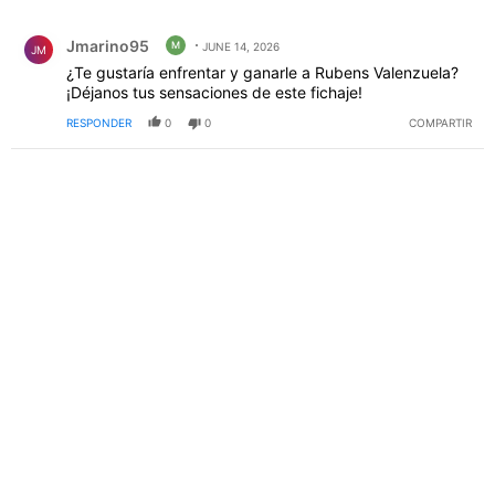
Todos los comentarios
Comentario de Jmarino95.
Jmarino95
M
JUNE 14, 2026
JM
¿Te gustaría enfrentar y ganarle a Rubens Valenzuela?
¡Déjanos tus sensaciones de este fichaje!
RESPONDER
0
0
COMPARTIR
PUBLICIDAD