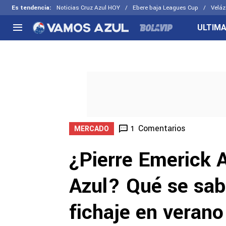
Es tendencia
:
Noticias Cruz Azul HOY
Ebere baja Leagues Cup
Veláz
ULTIMA
NACIONAL
FUERA DE LA LIGA
LOS OTR
Liga MX
Concachampions
Futbol F
Apertura 2026
Leagues Cup
Fuerzas 
Más noticias
EX Cruz Azul
Cruz Azul
Selección Mexicana
Comentarios
1
MERCADO
¿Pierre Emerick
Azul? Qué se sab
fichaje en verano