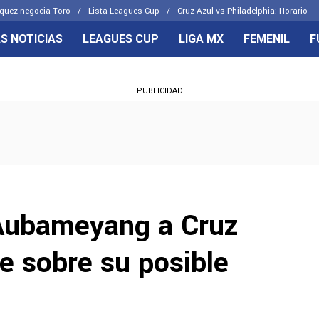
quez negocia Toro
Lista Leagues Cup
Cruz Azul vs Philadelphia: Horario
S NOTICIAS
LEAGUES CUP
LIGA MX
FEMENIL
F
OS FRENTES
CELESTES
PUBLICIDAD
emenil
Joel Huiqui
Básicas
Erik Lira
 Hidalgo
Charly Rodríguez
 Aubameyang a Cruz
e sobre su posible