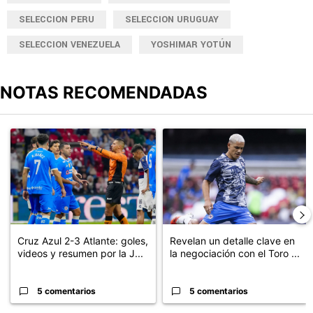
SELECCION PERU
SELECCION URUGUAY
SELECCION VENEZUELA
YOSHIMAR YOTÚN
NOTAS RECOMENDADAS
Este listado muestra los artículos con más comentarios en los últimos
Un artículo de tendencia con el título "Cruz Azul 2-3 Atlante: go
Un artículo de tendencia con el t
Cruz Azul 2-3 Atlante: goles,
Revelan un detalle clave en
videos y resumen por la J...
la negociación con el Toro ...
5 comentarios
5 comentarios