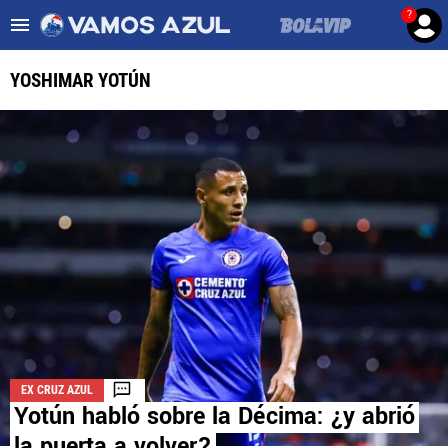
?
Es tendencia
:
Noticias Cruz Azul HOY
Cruz Azul – Filadelfia TV
YOSHIMAR YOTÚN
ULTIMAS NOTICIAS
LEAGUES CUP
LIGA MX
FEMENIL
FUERZAS BÁSICAS
MERCADO DE FICHAJES
EX CRUZ AZUL
OPINIÓN
Yotún habló sobre la Décima: ¿y abrió
la puerta a volver?