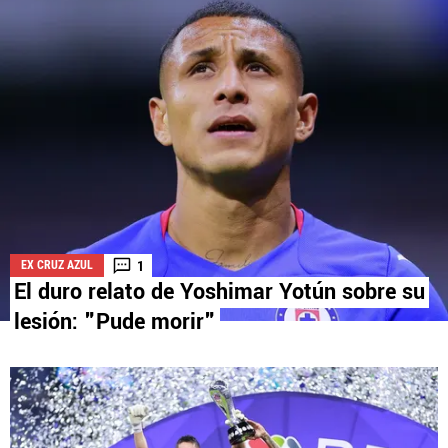
La aceptación de una de las ofertas presentadas en esta página
puede dar lugar a un pago a
Vamos Azul
. Este pago puede influir en
cómo y dónde aparecen los operadores de juego en la página y en el
orden en que aparecen, pero no influye en nuestras evaluaciones.
1
EX CRUZ AZUL
El duro relato de Yoshimar Yotún sobre su
lesión: "Pude morir"