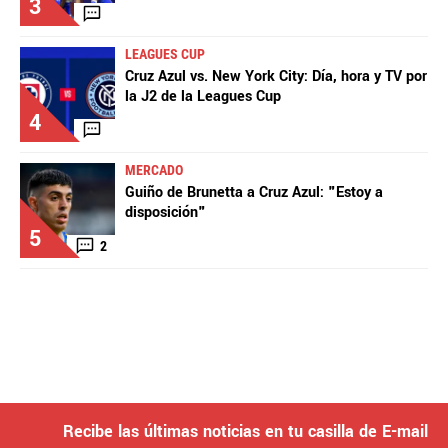
3
LEAGUES CUP
Cruz Azul vs. New York City: Día, hora y TV por
la J2 de la Leagues Cup
4
MERCADO
Guiño de Brunetta a Cruz Azul: "Estoy a
disposición"
5
2
Recibe las últimas noticias en tu casilla de E-mail