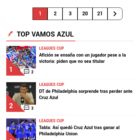
1
2
3
20
21
TOP VAMOS AZUL
LEAGUES CUP
Afición se ensaña con un jugador pese a la
victoria: piden que no sea titular
1
2
LEAGUES CUP
DT de Philadelphia sorprende tras perder ante
Cruz Azul
2
3
LEAGUES CUP
Tabla: Así quedó Cruz Azul tras ganar al
Philadelphia Union