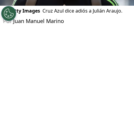
©
Getty Images
Cruz Azul dice adiós a Julián Araujo.
Por
Juan Manuel Marino
Síguenos en Google
El
mercado de fichajes
en el fútbol mexicano
está más cerca de su final, y Cruz Azul parece
haber cerrado las puertas en materia de
refuerzos. En este sentido, uno de los
jugadores que La Máquina quizo
concretamente, como es
Julián Araujo,
terminó por cerrarle la puerta a esta
posibilidad y no por una cuestión únicamente